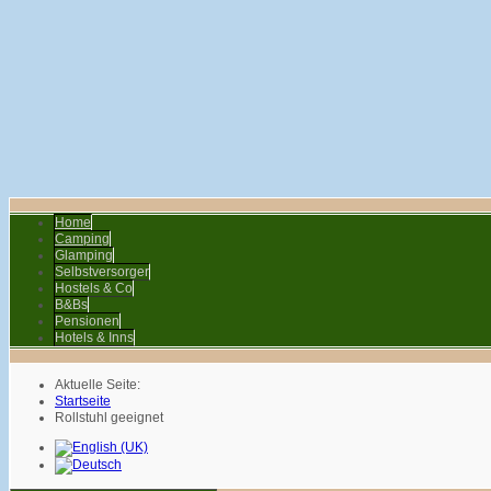
Home
Camping
Glamping
Selbstversorger
Hostels & Co
B&Bs
Pensionen
Hotels & Inns
Aktuelle Seite:
Startseite
Rollstuhl geeignet