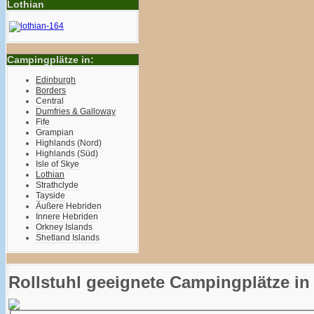
Lothian
Campingplätze in:
Edinburgh
Borders
Central
Dumfries & Galloway
Fife
Grampian
Highlands (Nord)
Highlands (Süd)
Isle of Skye
Lothian
Strathclyde
Tayside
Äußere Hebriden
Innere Hebriden
Orkney Islands
Shetland Islands
Rollstuhl geeignete Campingplätze in