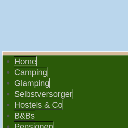
Home
Camping
Glamping
Selbstversorger
Hostels & Co
B&Bs
Pensionen