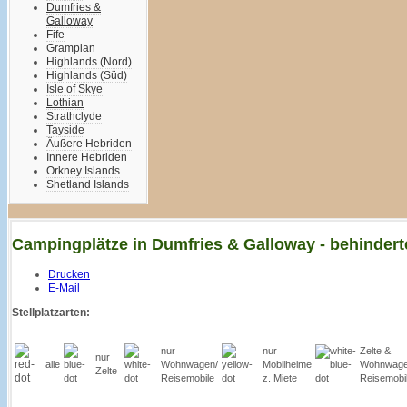
Dumfries &
Galloway
Fife
Grampian
Highlands (Nord)
Highlands (Süd)
Isle of Skye
Lothian
Strathclyde
Tayside
Äußere Hebriden
Innere Hebriden
Orkney Islands
Shetland Islands
Campingplätze in Dumfries & Galloway - behinder
Drucken
E-Mail
Stellplatzarten:
nur
nur
Zelte &
nur
alle
Wohnwagen/
Mobilheime
Wohnwage
Zelte
Reisemobile
z. Miete
Reisemobi